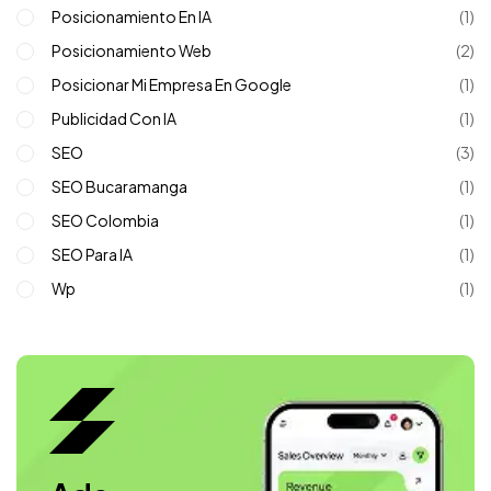
Posicionamiento En IA
(1)
Posicionamiento Web
(2)
Posicionar Mi Empresa En Google
(1)
Publicidad Con IA
(1)
SEO
(3)
SEO Bucaramanga
(1)
SEO Colombia
(1)
SEO Para IA
(1)
Wp
(1)