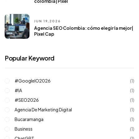
colombia| Pixel
JUN 19,2026
Agencia SEO Colombia: cómo elegir la mejor|
Pixel Cap
Popular Keyword
#GoogleIO2026
(1)
#IA
(1)
#SEO2026
(1)
Agencia De Marketing Digital
(1)
Bucaramanga
(1)
Business
(1)
ChatGPT
(1)