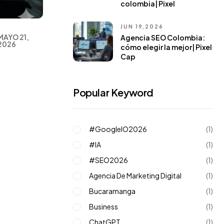
colombia| Pixel
JUN 19,2026
MAYO 21,
Agencia SEO Colombia:
2026
cómo elegir la mejor| Pixel
Cap
Popular Keyword
#GoogleIO2026
(1)
#IA
(1)
#SEO2026
(1)
Agencia De Marketing Digital
(1)
Bucaramanga
(1)
Business
(1)
ChatGPT
(1)