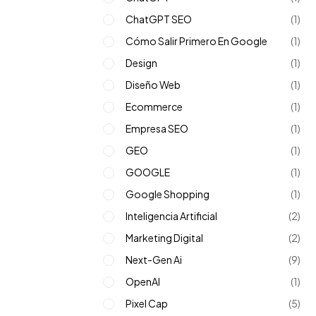
ChatGPT SEO
(1)
Cómo Salir Primero En Google
(1)
Design
(1)
Diseño Web
(1)
Ecommerce
(1)
Empresa SEO
(1)
GEO
(1)
GOOGLE
(1)
Google Shopping
(1)
Inteligencia Artificial
(2)
Marketing Digital
(2)
Next-Gen Ai
(9)
OpenAI
(1)
Pixel Cap
(5)