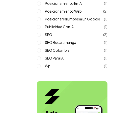
Posicionamiento En IA
(1)
Posicionamiento Web
(2)
Posicionar Mi Empresa En Google
(1)
Publicidad Con IA
(1)
SEO
(3)
SEO Bucaramanga
(1)
SEO Colombia
(1)
SEO Para IA
(1)
Wp
(1)