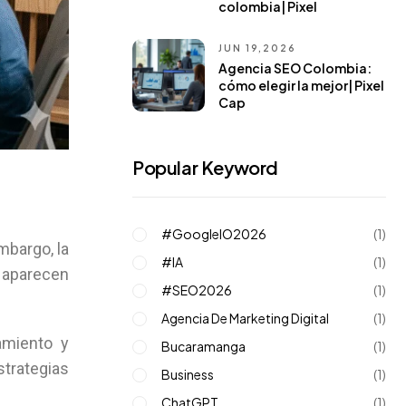
colombia| Pixel
JUN 19,2026
Agencia SEO Colombia:
cómo elegir la mejor| Pixel
Cap
Popular Keyword
#GoogleIO2026
(1)
mbargo, la
#IA
(1)
o aparecen
#SEO2026
(1)
Agencia De Marketing Digital
(1)
amiento y
Bucaramanga
(1)
strategias
Business
(1)
ChatGPT
(1)