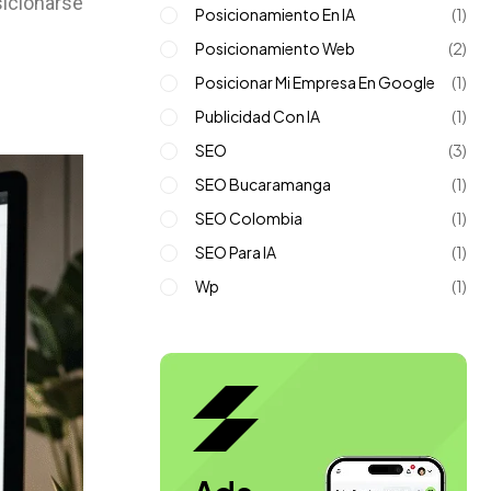
icionarse
Posicionamiento En IA
(1)
Posicionamiento Web
(2)
Posicionar Mi Empresa En Google
(1)
Publicidad Con IA
(1)
SEO
(3)
SEO Bucaramanga
(1)
SEO Colombia
(1)
SEO Para IA
(1)
Wp
(1)