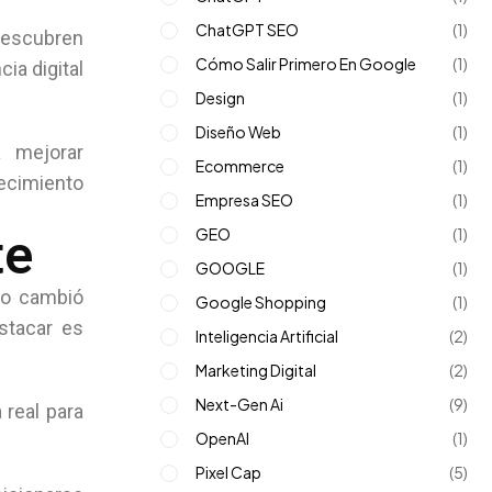
ChatGPT SEO
(1)
descubren
Cómo Salir Primero En Google
(1)
ia digital
Design
(1)
Diseño Web
(1)
 mejorar
Ecommerce
(1)
recimiento
Empresa SEO
(1)
GEO
(1)
te
GOOGLE
(1)
so cambió
Google Shopping
(1)
stacar es
Inteligencia Artificial
(2)
Marketing Digital
(2)
Next-Gen Ai
(9)
 real para
OpenAI
(1)
Pixel Cap
(5)