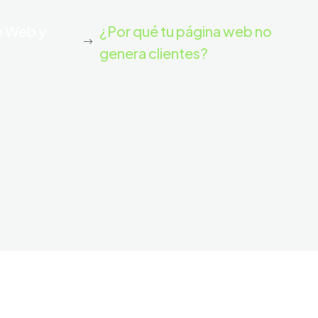
o Web y
¿Por qué tu página web no
genera clientes?