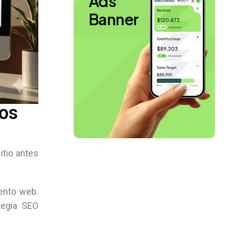
Ads
Banner
dos
itio antes
iento web.
tegia SEO