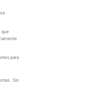
esa
s que
nicamente
antes para
ntas. Sin