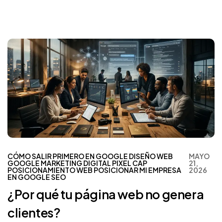
CÓMO SALIR PRIMERO EN GOOGLE
DISEÑO WEB
MAYO
GOOGLE
MARKETING DIGITAL
PIXEL CAP
21,
POSICIONAMIENTO WEB
POSICIONAR MI EMPRESA
2026
EN GOOGLE
SEO
¿Por qué tu página web no genera
clientes?