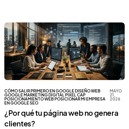
CÓMO SALIR PRIMERO EN GOOGLE
DISEÑO WEB
MAYO
GOOGLE
MARKETING DIGITAL
PIXEL CAP
21,
POSICIONAMIENTO WEB
POSICIONAR MI EMPRESA
2026
EN GOOGLE
SEO
¿Por qué tu página web no genera
clientes?