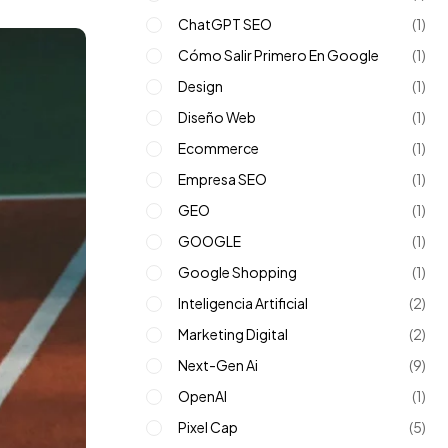
ChatGPT SEO
(1)
Cómo Salir Primero En Google
(1)
Design
(1)
Diseño Web
(1)
Ecommerce
(1)
Empresa SEO
(1)
GEO
(1)
GOOGLE
(1)
Google Shopping
(1)
Inteligencia Artificial
(2)
Marketing Digital
(2)
Next-Gen Ai
(9)
OpenAI
(1)
Pixel Cap
(5)