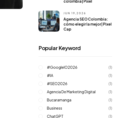
colombia| Pixel
JUN 19,2026
Agencia SEO Colombia:
cómo elegir la mejor| Pixel
Cap
Popular Keyword
#GoogleIO2026
(1)
#IA
(1)
#SEO2026
(1)
Agencia De Marketing Digital
(1)
Bucaramanga
(1)
Business
(1)
ChatGPT
(1)