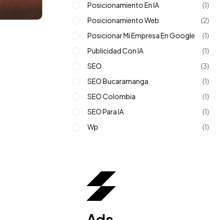
Posicionamiento En IA
(1)
Posicionamiento Web
(2)
Posicionar Mi Empresa En Google
(1)
Publicidad Con IA
(1)
SEO
(3)
SEO Bucaramanga
(1)
SEO Colombia
(1)
SEO Para IA
(1)
Wp
(1)
Ads