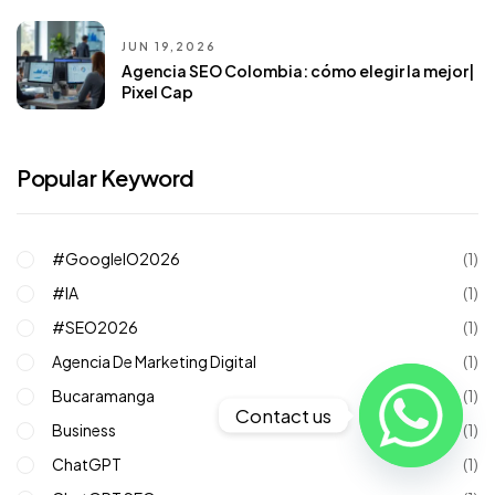
JUN 19,2026
Agencia SEO Colombia: cómo elegir la mejor|
Pixel Cap
Popular Keyword
#GoogleIO2026
(1)
#IA
(1)
#SEO2026
(1)
Agencia De Marketing Digital
(1)
Bucaramanga
(1)
Contact us
Business
(1)
ChatGPT
(1)